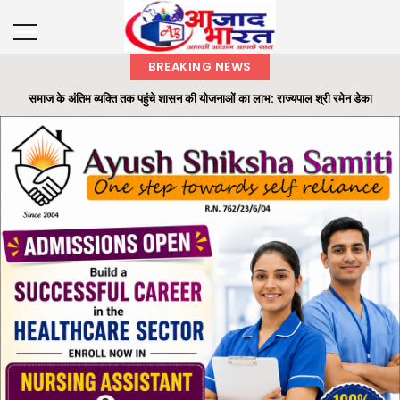
BREAKING NEWS
समाज के अंतिम व्यक्ति तक पहुंचे शासन की योजनाओं का लाभ: राज्यपाल श्री रमेन डेका
राज्यपाल ने ‘एक पेड़ मां के नाम’ अभियान के तहत कलेक्टोरेट परिसर में लगाया बादाम का पौधा
छाल पुलिस की बड़ी सफलता : SECL धरमखदान में ट्रांसफार्मर पार्ट्स व केबल चोरी का 24
घंटे में खुलासा...
भारतीय वन सेवा (IFS) के अधिकारियों की पदस्थापना में बड़ा फेरबदल
ओ.पी. जिंदल की 96वीं जयंती पर रायगढ़ में सेवा और जनभागीदारी का संदेश, रक्तदान से लेकर
स्वास्थ्य श...