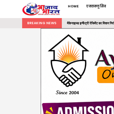
HOME
एक्सक्लूसिव
BREAKING NEWS
ट्रैफिक पुलिस का विशेष अभियान : 16 न
रायगढ़ में 32 लाख की ट्रांसपोर्ट कंपनी
समाज के अंतिम व्यक्ति तक पहुंचे शासन क
राज्यपाल ने ‘एक पेड़ मां के नाम’ अभियान 
मैकेनाइज्ड इन्फैंट्री रेजिमेंट का मिशन 