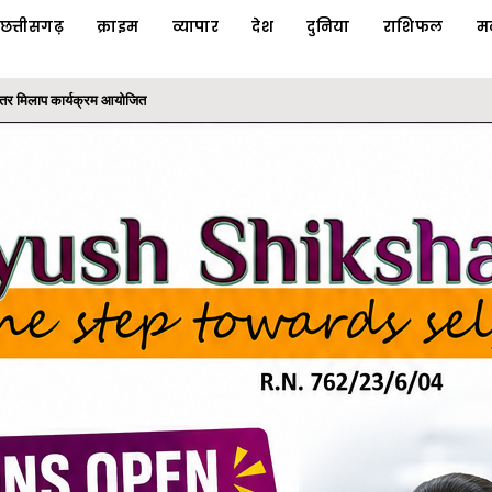
छत्तीसगढ़
क्राइम
व्यापार
देश
दुनिया
राशिफल
म
ाबालिग वाहन चालकों के अभिभावक पर कार्रवाई
 धोखाधड़ी का फरार आरोपी गिरफ्तार, 'ऑपरेशन क्लीन हंट' के तहत...
ी योजनाओं का लाभ: राज्यपाल श्री रमेन डेका
के तहत कलेक्टोरेट परिसर में लगाया बादाम का पौधा
निरंतर मिलाप कार्यक्रम आयोजित