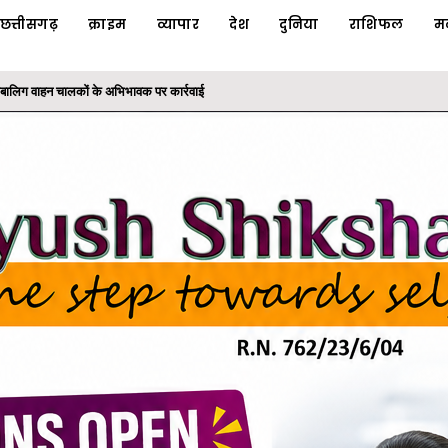
छत्तीसगढ़
क्राइम
व्यापार
देश
दुनिया
राशिफल
म
ाबालिग वाहन चालकों के अभिभावक पर कार्रवाई
 धोखाधड़ी का फरार आरोपी गिरफ्तार, 'ऑपरेशन क्लीन हंट' के तहत...
ी योजनाओं का लाभ: राज्यपाल श्री रमेन डेका
के तहत कलेक्टोरेट परिसर में लगाया बादाम का पौधा
निरंतर मिलाप कार्यक्रम आयोजित