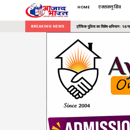
HOME
एक्सक्लूसिव
BREAKING NEWS
ट्रैफिक पुलिस का विशेष अभियान : 16 न
रायगढ़ में 32 लाख की ट्रांसपोर्ट कंपनी
समाज के अंतिम व्यक्ति तक पहुंचे शासन क
राज्यपाल ने ‘एक पेड़ मां के नाम’ अभियान 
मैकेनाइज्ड इन्फैंट्री रेजिमेंट का मिशन 