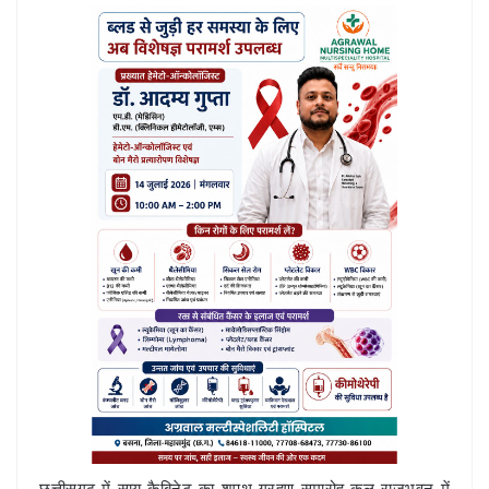
छत्तीसगढ़ में साय कैबिनेट का शपथ ग्रहण समारोह कल राजभवन में