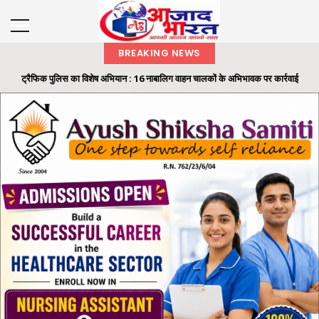
BREAKING NEWS
ट्रैफिक पुलिस का विशेष अभियान : 16 नाबालिग वाहन चालकों के अभिभावक पर कार्रवाई
रायगढ़ में 32 लाख की ट्रांसपोर्ट कंपनी धोखाधड़ी का फरार आरोपी गिरफ्तार, 'ऑपरेशन क्लीन
हंट' के तहत...
समाज के अंतिम व्यक्ति तक पहुंचे शासन की योजनाओं का लाभ: राज्यपाल श्री रमेन डेका
राज्यपाल ने ‘एक पेड़ मां के नाम’ अभियान के तहत कलेक्टोरेट परिसर में लगाया बादाम का पौधा
मैकेनाइज्ड इन्फैंट्री रेजिमेंट का मिशन निरंतर मिलाप कार्यक्रम आयोजित