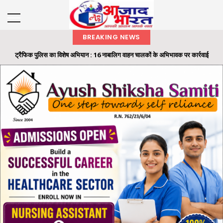
BREAKING NEWS
ट्रैफिक पुलिस का विशेष अभियान : 16 नाबालिग वाहन चालकों के अभिभावक पर कार्रवाई
रायगढ़ में 32 लाख की ट्रांसपोर्ट कंपनी धोखाधड़ी का फरार आरोपी गिरफ्तार, 'ऑपरेशन क्लीन
हंट' के तहत...
समाज के अंतिम व्यक्ति तक पहुंचे शासन की योजनाओं का लाभ: राज्यपाल श्री रमेन डेका
राज्यपाल ने ‘एक पेड़ मां के नाम’ अभियान के तहत कलेक्टोरेट परिसर में लगाया बादाम का पौधा
मैकेनाइज्ड इन्फैंट्री रेजिमेंट का मिशन निरंतर मिलाप कार्यक्रम आयोजित