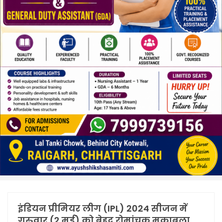
इंड‍ियन प्रीम‍ियर लीग (IPL) 2024 सीजन में
गुरुवार (2 मई) को बेहद रोमांचक मुकाबला