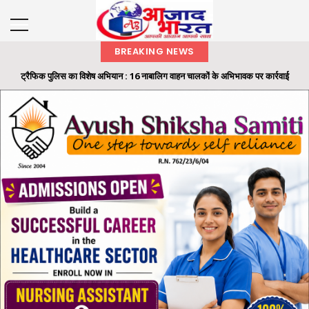
BREAKING NEWS
ट्रैफिक पुलिस का विशेष अभियान : 16 नाबालिग वाहन चालकों के अभिभावक पर कार्रवाई
रायगढ़ में 32 लाख की ट्रांसपोर्ट कंपनी धोखाधड़ी का फरार आरोपी गिरफ्तार, 'ऑपरेशन क्लीन
हंट' के तहत...
समाज के अंतिम व्यक्ति तक पहुंचे शासन की योजनाओं का लाभ: राज्यपाल श्री रमेन डेका
राज्यपाल ने ‘एक पेड़ मां के नाम’ अभियान के तहत कलेक्टोरेट परिसर में लगाया बादाम का पौधा
मैकेनाइज्ड इन्फैंट्री रेजिमेंट का मिशन निरंतर मिलाप कार्यक्रम आयोजित