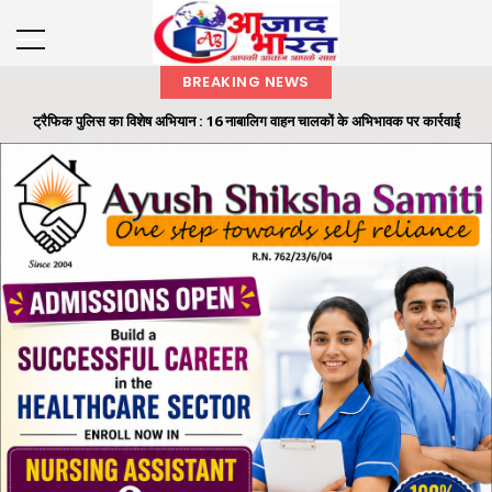
BREAKING NEWS
ट्रैफिक पुलिस का विशेष अभियान : 16 नाबालिग वाहन चालकों के अभिभावक पर कार्रवाई
रायगढ़ में 32 लाख की ट्रांसपोर्ट कंपनी धोखाधड़ी का फरार आरोपी गिरफ्तार, 'ऑपरेशन क्लीन
हंट' के तहत...
समाज के अंतिम व्यक्ति तक पहुंचे शासन की योजनाओं का लाभ: राज्यपाल श्री रमेन डेका
राज्यपाल ने ‘एक पेड़ मां के नाम’ अभियान के तहत कलेक्टोरेट परिसर में लगाया बादाम का पौधा
मैकेनाइज्ड इन्फैंट्री रेजिमेंट का मिशन निरंतर मिलाप कार्यक्रम आयोजित