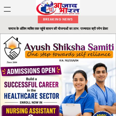
BREAKING NEWS
समाज के अंतिम व्यक्ति तक पहुंचे शासन की योजनाओं का लाभ: राज्यपाल श्री रमेन डेका
राज्यपाल ने ‘एक पेड़ मां के नाम’ अभियान के तहत कलेक्टोरेट परिसर में लगाया बादाम का पौधा
छाल पुलिस की बड़ी सफलता : SECL धरमखदान में ट्रांसफार्मर पार्ट्स व केबल चोरी का 24
घंटे में खुलासा...
भारतीय वन सेवा (IFS) के अधिकारियों की पदस्थापना में बड़ा फेरबदल
ओ.पी. जिंदल की 96वीं जयंती पर रायगढ़ में सेवा और जनभागीदारी का संदेश, रक्तदान से लेकर
स्वास्थ्य श...