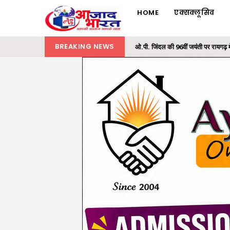
HOME
एक्सक्लूसिव
BREAKING NEWS
समाज के अंतिम व्यक्ति तक पहुंचे शासन क
राज्यपाल ने ‘एक पेड़ मां के नाम’ अभियान 
छाल पुलिस की बड़ी सफलता : SECL धरमखदान
भारतीय वन सेवा (IFS) के अधिकारियों की 
ओ.पी. जिंदल की 96वीं जयंती पर रायगढ़ म