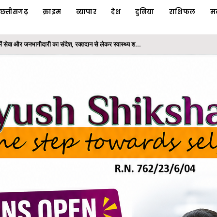
छत्तीसगढ़
क्राइम
व्यापार
देश
दुनिया
राशिफल
म
ी योजनाओं का लाभ: राज्यपाल श्री रमेन डेका
के तहत कलेक्टोरेट परिसर में लगाया बादाम का पौधा
 में ट्रांसफार्मर पार्ट्स व केबल चोरी का 24 घंटे में खुलासा...
पदस्थापना में बड़ा फेरबदल
ें सेवा और जनभागीदारी का संदेश, रक्तदान से लेकर स्वास्थ्य श...