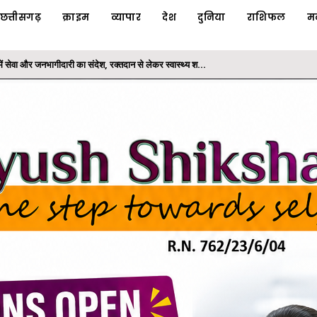
छत्तीसगढ़
क्राइम
व्यापार
देश
दुनिया
राशिफल
म
ी योजनाओं का लाभ: राज्यपाल श्री रमेन डेका
के तहत कलेक्टोरेट परिसर में लगाया बादाम का पौधा
 में ट्रांसफार्मर पार्ट्स व केबल चोरी का 24 घंटे में खुलासा...
पदस्थापना में बड़ा फेरबदल
ें सेवा और जनभागीदारी का संदेश, रक्तदान से लेकर स्वास्थ्य श...