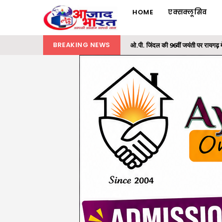
HOME
एक्सक्लूसिव
BREAKING NEWS
समाज के अंतिम व्यक्ति तक पहुंचे शासन क
राज्यपाल ने ‘एक पेड़ मां के नाम’ अभियान 
छाल पुलिस की बड़ी सफलता : SECL धरमखदान
भारतीय वन सेवा (IFS) के अधिकारियों की 
ओ.पी. जिंदल की 96वीं जयंती पर रायगढ़ म