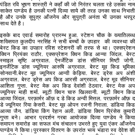
पंडित रवि भूषण शास्त्री ने कहाँ की जो निरंतर चलता रहे उसका नाम
साकेत पाण्डेय है उनकी पत्नी दिव्या साये की तरह उनका साथ निभाती
है और उनके सुपुत्र आँजनेय और सुपुत्री अनंता भी उनका भरपूर
साथ देते है।
इसके बाद एवार्ड समारोह प्रारम्भ हुआ. स्टेशन चौक के ख्यातिलब्ध
शख्सियत कुलदीप नरसिंह ने सभी बच्चों के उपहार की व्यवस्था की
बेस्ट किड का उपहार रविश स्टेशनरी की तरफ से था। एक्सप्रेशन
क्विन प्रियंका राठौर. एक्सप्रेशन क्विन किड आन्या जिंदल. बेस्ट
स्माइल सृष्टि अग्रवाल. ऐनर्जेटिक डांस सीनियर मिष्टी जोगी.
इनर्जेटिक डांस ज्यूनियर आरुषि अग्रवाल. बेस्ट मूव किड भूमिका
सोनवानी.बेस्ट मूव ज्यूनियर आन्वी केड़िया. बेस्ट ड्रेस अप अंशी
अग्रवाल. बेस्ट ड्रेस अप किड आरसी अग्रवाल. बेस्ट मूव सीनियर
आशिता गुप्ता. बेस्ट मेक अप किड देवांशी ठेठवार. बेस्ट मेक अप
ज्यूनियर माही शर्मा. ब्यूटी क्विन चारु खिलवानी. ब्यूटी क्विन किड
आव्या जिंदल. परफ़ार्मर ऑफ़ द डे किड अन्वी मित्तल. परफ़ार्मर ऑफ़ द
डे ज्यूनियर रिया केसरी. बेस्ट मूव ओपन रजनी निराला. डांडिया किड
आव्या जैन. डांडिया किंग रेहान अली. डांडिया क्विन प्रिंसेस कुमारी
गुप्ता बने। आभार प्रदर्शन गरबा आयोजक दिव्या पाण्डेय ने किया
समापन समारोह का सफल मंच संचालन उभरते हुए युवा एंकर आँजनेय
पाण्डेय ने किया।पुरस्कार वितरण के उपरांत भव्य भंडारा स्व देवेश की