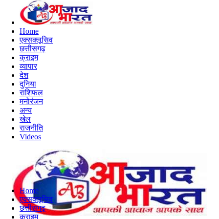
Home
एक्सक्लूसिव
छत्तीसगढ़
क्राइम
व्यापार
देश
दुनिया
राशिफल
मनोरंजन
अन्य
खेल
राजनीति
Videos
Home
एक्सक्लूसिव
छत्तीसगढ़
क्राइम