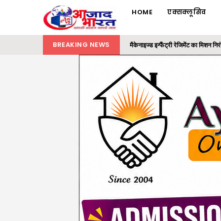
HOME
एक्सक्लूसिव
BREAKING NEWS
ट्रैफिक पुलिस का विशेष अभियान : 16 न
रायगढ़ में 32 लाख की ट्रांसपोर्ट कंपनी
समाज के अंतिम व्यक्ति तक पहुंचे शासन क
राज्यपाल ने ‘एक पेड़ मां के नाम’ अभियान 
मैकेनाइज्ड इन्फैंट्री रेजिमेंट का मिशन 