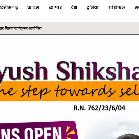
छत्तीसगढ़
क्राइम
व्यापार
देश
दुनिया
राशिफल
म
ाबालिग वाहन चालकों के अभिभावक पर कार्रवाई
 धोखाधड़ी का फरार आरोपी गिरफ्तार, 'ऑपरेशन क्लीन हंट' के तहत...
ी योजनाओं का लाभ: राज्यपाल श्री रमेन डेका
के तहत कलेक्टोरेट परिसर में लगाया बादाम का पौधा
निरंतर मिलाप कार्यक्रम आयोजित