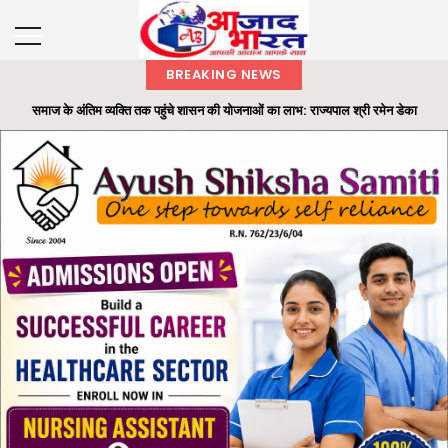
BREAKING NEWS
समाज के अंतिम व्यक्ति तक पहुंचे शासन की योजनाओं का लाभ: राज्यपाल श्री रमेन डेका
राज्यपाल ने ‘एक पेड़ मां के नाम’ अभियान के तहत कलेक्टोरेट परिसर में लगाया बादाम का पौधा
छाल पुलिस की बड़ी सफलता : SECL धरमखदान में ट्रांसफार्मर पार्ट्स व केबल चोरी का 24
घंटे में खुलासा...
भारतीय वन सेवा (IFS) के अधिकारियों की पदस्थापना में बड़ा फेरबदल
ओ.पी. जिंदल की 96वीं जयंती पर रायगढ़ में सेवा और जनभागीदारी का संदेश, रक्तदान से लेकर
स्वास्थ्य श...