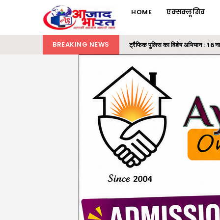
HOME
एक्सक्लूसिव
BREAKING NEWS
ट्रैफिक पुलिस का विशेष अभियान : 16 न
रायगढ़ में 32 लाख की ट्रांसपोर्ट कंपनी
समाज के अंतिम व्यक्ति तक पहुंचे शासन क
राज्यपाल ने ‘एक पेड़ मां के नाम’ अभियान 
मैकेनाइज्ड इन्फैंट्री रेजिमेंट का मिशन 