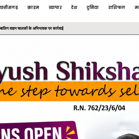
छत्तीसगढ़
क्राइम
व्यापार
देश
दुनिया
राशिफल
म
ाबालिग वाहन चालकों के अभिभावक पर कार्रवाई
 धोखाधड़ी का फरार आरोपी गिरफ्तार, 'ऑपरेशन क्लीन हंट' के तहत...
ी योजनाओं का लाभ: राज्यपाल श्री रमेन डेका
के तहत कलेक्टोरेट परिसर में लगाया बादाम का पौधा
निरंतर मिलाप कार्यक्रम आयोजित