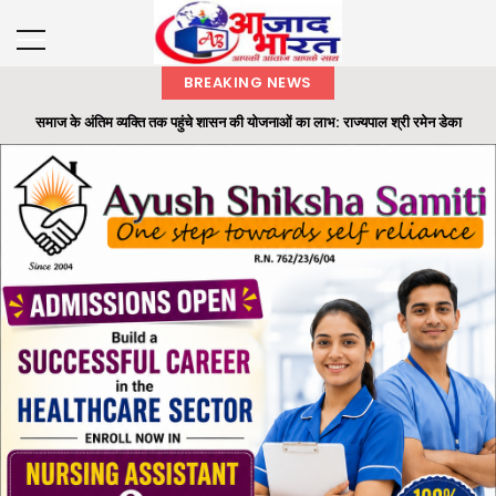
BREAKING NEWS
समाज के अंतिम व्यक्ति तक पहुंचे शासन की योजनाओं का लाभ: राज्यपाल श्री रमेन डेका
राज्यपाल ने ‘एक पेड़ मां के नाम’ अभियान के तहत कलेक्टोरेट परिसर में लगाया बादाम का पौधा
छाल पुलिस की बड़ी सफलता : SECL धरमखदान में ट्रांसफार्मर पार्ट्स व केबल चोरी का 24
घंटे में खुलासा...
भारतीय वन सेवा (IFS) के अधिकारियों की पदस्थापना में बड़ा फेरबदल
ओ.पी. जिंदल की 96वीं जयंती पर रायगढ़ में सेवा और जनभागीदारी का संदेश, रक्तदान से लेकर
स्वास्थ्य श...