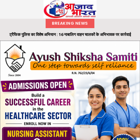
BREAKING NEWS
ट्रैफिक पुलिस का विशेष अभियान : 16 नाबालिग वाहन चालकों के अभिभावक पर कार्रवाई
रायगढ़ में 32 लाख की ट्रांसपोर्ट कंपनी धोखाधड़ी का फरार आरोपी गिरफ्तार, 'ऑपरेशन क्लीन
हंट' के तहत...
समाज के अंतिम व्यक्ति तक पहुंचे शासन की योजनाओं का लाभ: राज्यपाल श्री रमेन डेका
राज्यपाल ने ‘एक पेड़ मां के नाम’ अभियान के तहत कलेक्टोरेट परिसर में लगाया बादाम का पौधा
मैकेनाइज्ड इन्फैंट्री रेजिमेंट का मिशन निरंतर मिलाप कार्यक्रम आयोजित