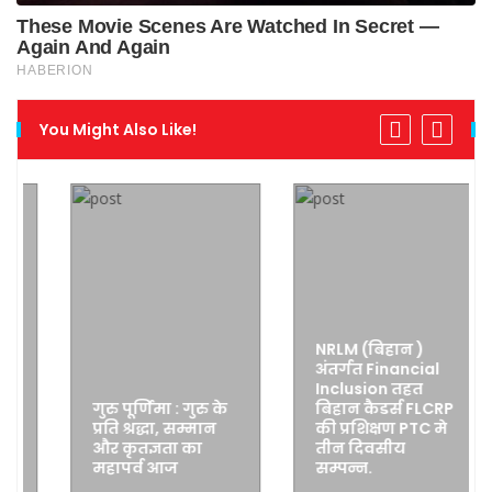
You Might Also Like!
NRLM (बिहान )
अंतर्गत Financial
Inclusion तहत
गुरु पूर्णिमा : गुरु के
बिहान कैडर्स FLCRP
प्रति श्रद्धा, सम्मान
की प्रशिक्षण PTC मे
और कृतज्ञता का
तीन दिवसीय
महापर्व आज
सम्पन्न.