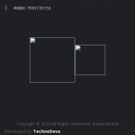
मोबाईलः 7999739156
Copyright © 2024 All Rights Reserved| Azaad Bharat
Developed By
TechnoDeva
.