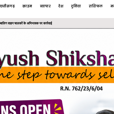
छत्तीसगढ़
क्राइम
व्यापार
देश
दुनिया
राशिफल
म
ाबालिग वाहन चालकों के अभिभावक पर कार्रवाई
 धोखाधड़ी का फरार आरोपी गिरफ्तार, 'ऑपरेशन क्लीन हंट' के तहत...
ी योजनाओं का लाभ: राज्यपाल श्री रमेन डेका
के तहत कलेक्टोरेट परिसर में लगाया बादाम का पौधा
निरंतर मिलाप कार्यक्रम आयोजित