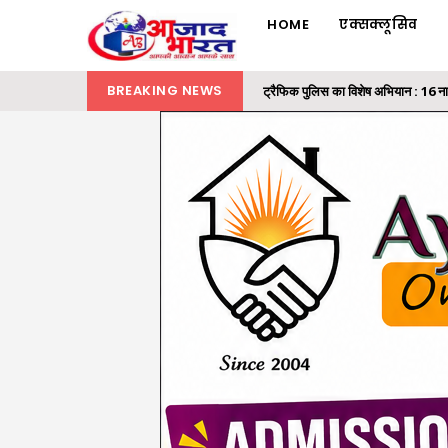
HOME
एक्सक्लूसिव
BREAKING NEWS
ट्रैफिक पुलिस का विशेष अभियान : 16 न
रायगढ़ में 32 लाख की ट्रांसपोर्ट कंपनी
समाज के अंतिम व्यक्ति तक पहुंचे शासन क
राज्यपाल ने ‘एक पेड़ मां के नाम’ अभियान 
मैकेनाइज्ड इन्फैंट्री रेजिमेंट का मिशन 