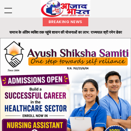
BREAKING NEWS
समाज के अंतिम व्यक्ति तक पहुंचे शासन की योजनाओं का लाभ: राज्यपाल श्री रमेन डेका
राज्यपाल ने ‘एक पेड़ मां के नाम’ अभियान के तहत कलेक्टोरेट परिसर में लगाया बादाम का पौधा
छाल पुलिस की बड़ी सफलता : SECL धरमखदान में ट्रांसफार्मर पार्ट्स व केबल चोरी का 24
घंटे में खुलासा...
भारतीय वन सेवा (IFS) के अधिकारियों की पदस्थापना में बड़ा फेरबदल
ओ.पी. जिंदल की 96वीं जयंती पर रायगढ़ में सेवा और जनभागीदारी का संदेश, रक्तदान से लेकर
स्वास्थ्य श...